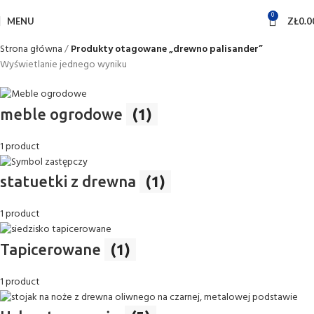
0
MENU
ZŁ
0.0
Strona główna
Produkty otagowane „drewno palisander”
Wyświetlanie jednego wyniku
meble ogrodowe
(1)
1 product
statuetki z drewna
(1)
1 product
Tapicerowane
(1)
1 product