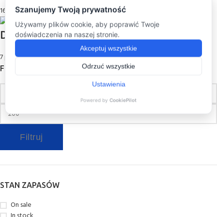
16 products
Dodatki
(7)
7 products
FILTRUJ PO CENIE
Filtruj
STAN ZAPASÓW
On sale
In stock