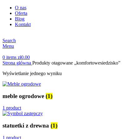
O nas
Oferta
Blog
Kontakt
Search
Menu
0
items
zł
0.00
Strona główna
Produkty otagowane „komfortowesiedzisko”
Wyświetlanie jednego wyniku
meble ogrodowe
(1)
1 product
statuetki z drewna
(1)
1 product