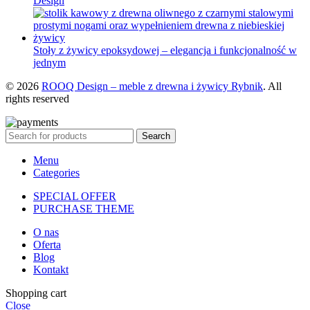
Design
Stoły z żywicy epoksydowej – elegancja i funkcjonalność w
jednym
© 2026
ROOQ Design – meble z drewna i żywicy Rybnik
. All
rights reserved
Search
Menu
Categories
SPECIAL OFFER
PURCHASE THEME
O nas
Oferta
Blog
Kontakt
Shopping cart
Close