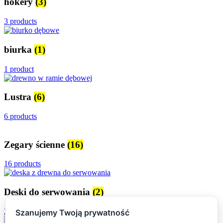
hokery
(3)
3 products
biurka
(1)
1 product
Lustra
(6)
6 products
Zegary ścienne
(16)
16 products
Deski do serwowania
(2)
2 products