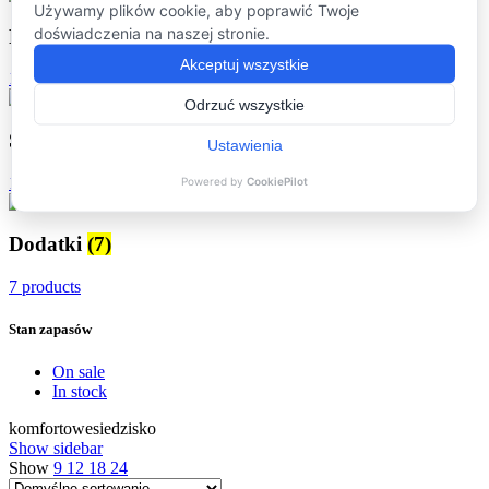
Podkładki
(16)
16 products
Stoliki kawowe
(16)
16 products
Dodatki
(7)
7 products
Stan zapasów
On sale
In stock
komfortowesiedzisko
Show sidebar
Show
9
12
18
24