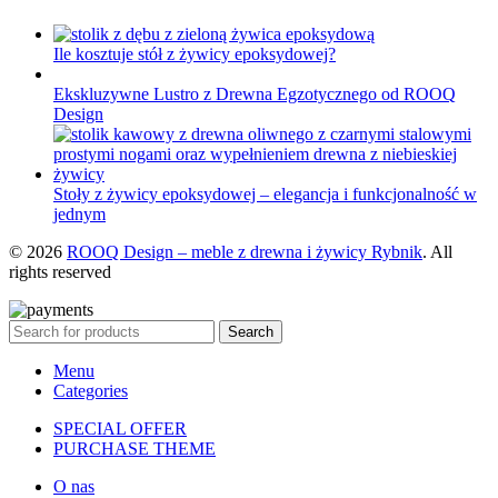
Ile kosztuje stół z żywicy epoksydowej?
Ekskluzywne Lustro z Drewna Egzotycznego od ROOQ
Design
Stoły z żywicy epoksydowej – elegancja i funkcjonalność w
jednym
© 2026
ROOQ Design – meble z drewna i żywicy Rybnik
. All
rights reserved
Search
Menu
Categories
SPECIAL OFFER
PURCHASE THEME
O nas