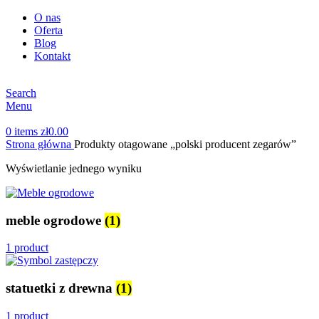
O nas
Oferta
Blog
Kontakt
Search
Menu
0
items
zł
0.00
Strona główna
Produkty otagowane „polski producent zegarów”
Wyświetlanie jednego wyniku
meble ogrodowe
(1)
1 product
statuetki z drewna
(1)
1 product