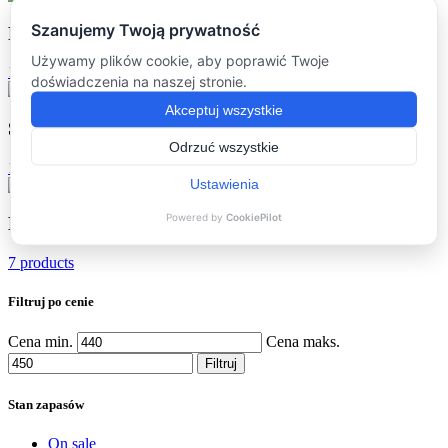
Podkładki
(16)
16 products
Stoliki kawowe
(16)
16 products
Dodatki
(7)
7 products
Filtruj po cenie
Cena min.
Cena maks.
Filtruj
Stan zapasów
On sale