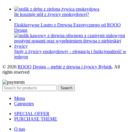
Ile kosztuje stół z żywicy epoksydowej?
Ekskluzywne Lustro z Drewna Egzotycznego od ROOQ
Design
Stoły z żywicy epoksydowej – elegancja i funkcjonalność w
jednym
© 2026
ROOQ Design – meble z drewna i żywicy Rybnik
. All
rights reserved
Search
Menu
Categories
SPECIAL OFFER
PURCHASE THEME
O nas