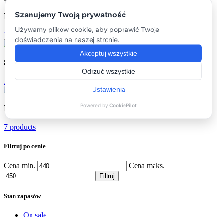
Podkładki
(16)
16 products
Stoliki kawowe
(16)
16 products
Dodatki
(7)
7 products
Filtruj po cenie
Cena min.
Cena maks.
Filtruj
Stan zapasów
On sale