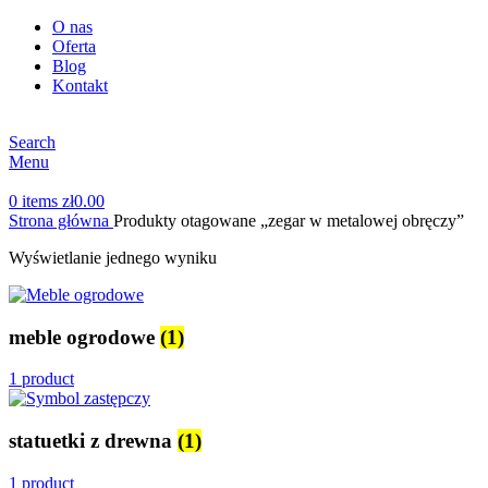
O nas
Oferta
Blog
Kontakt
Search
Menu
0
items
zł
0.00
Strona główna
Produkty otagowane „zegar w metalowej obręczy”
Wyświetlanie jednego wyniku
meble ogrodowe
(1)
1 product
statuetki z drewna
(1)
1 product