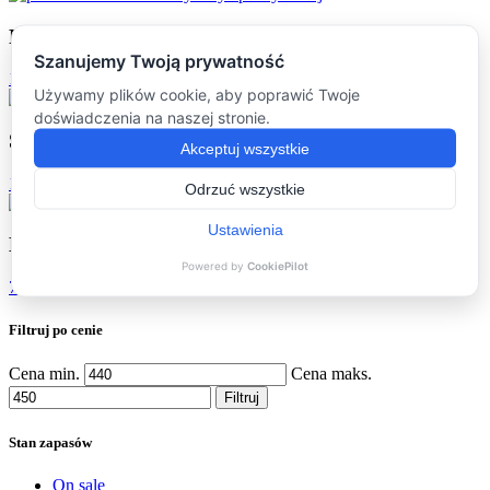
Podkładki
(16)
16 products
Stoliki kawowe
(16)
16 products
Dodatki
(7)
7 products
Filtruj po cenie
Cena min.
Cena maks.
Filtruj
Stan zapasów
On sale