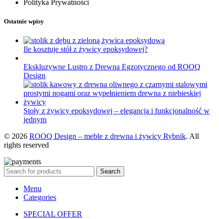
Polityka Prywatności
Ostatnie wpisy
Ile kosztuje stół z żywicy epoksydowej?
Ekskluzywne Lustro z Drewna Egzotycznego od ROOQ
Design
Stoły z żywicy epoksydowej – elegancja i funkcjonalność w
jednym
© 2026
ROOQ Design – meble z drewna i żywicy Rybnik
. All
rights reserved
Search
Menu
Categories
SPECIAL OFFER