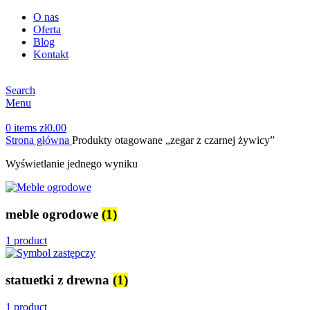
O nas
Oferta
Blog
Kontakt
Search
Menu
0
items
zł
0.00
Strona główna
Produkty otagowane „zegar z czarnej żywicy”
Wyświetlanie jednego wyniku
meble ogrodowe
(1)
1 product
statuetki z drewna
(1)
1 product