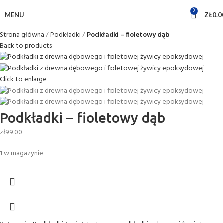
0
MENU
ZŁ
0.0
Strona główna
Podkładki
Podkładki – fioletowy dąb
Back to products
Click to enlarge
Podkładki – fioletowy dąb
zł
99.00
1 w magazynie