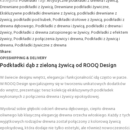
Kategoria:
Podkładki
Tagi:
Artystyczne podkładki z drewna i żywicą
,
Drewniane podkładki z żywicą
,
Drewniane podkładki żywiczne
,
Ekskluzywne podkładki drewniane z żywicą
,
podkładki drewniane z
żywicą
,
podkładki pod kubek
,
Podkładki stołowe z żywicą
,
podkładki z
drewna dębowego
,
Podkładki z drewna i żywicą
,
podkładki z drewna i
żywicy
,
Podkładki z drewna zatopionego w żywicy
,
Podkładki z efektem
żywicy
,
Podkładki z połączenia żywicy i drewna
,
Podkładki z żywicą i
drewna
,
Podkładki żywiczne z drewna
Share:
OPIS
SHIPPING & DELIVERY
Podkładki dąb z zieloną żywicą od ROOQ Design
W świecie designu wnętrz, elegancja i funkcjonalność idą często w parze.
W ROOQ Design specjalizujemy się w tworzeniu unikatowych dodatków
do wnętrz, prezentując teraz kolekcję ekskluzywnych podkładek
wykonanych z połączenia drewna i żywicy epoksydowej.
Wyobraź sobie głęboki odcień drewna dębowego, ciepło drewna
oliwnego lub klasyczną elegancję drewna orzecha włoskiego. Każdy z tych
wyjątkowych rodzajów drewna został połączony z kolorową żywicą
epoksydową, która dodaje nie tylko estetyki, ale również nowoczesności.