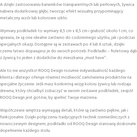
A dzięki zastosowaniu barwników transparentnych lub perłowych, żywica
nabiera dodatkowej głębi, tworząc efekt wizualny przypominający
metaliczny wzór lub kolorowe szkło.
Wymiary podkładek to wymiary 8,5 cm x 8,5 cm i grubość około 1 cm, co
sprawia, że są one idealne zarówno do codziennego użytku, jak i podczas
specjalnych okazji. Dostępne są w zestawach po 4 lub 6 sztuk, dzięki
czemu łatwo dopasujesz je do swoich potrzeb. Podkładki – fioletowy dąb
z żywicą to jeden z dodatków do mieszkania „must have”.
Ale to nie wszystko! ROOQ Design rozumie indywidualność każdego
klienta i dlatego oferuje również możliwość zamówienia produktów na
specjalne życzenie. Jeśli masz konkretną wizję koloru żywicy lub rodzaju
drewna, który chciałbyś zobaczyć w swoim zestawie podkładek, zespół
ROOQ Design jest gotów, by spełnić Twoje marzenia.
Współczesne wnętrza wymagają detali, które są zarówno piękne, jak i
funkcjonalne. Dzięki połączeniu tradycyjnych technik rzemieślniczych z
nowoczesnym designem, podkładki od ROOQ Design stanowią doskonałe
dopełnienie każdego stołu.