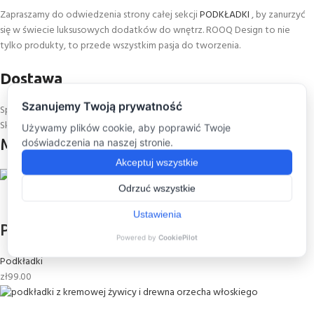
Zapraszamy do odwiedzenia strony całej sekcji
PODKŁADKI
, by zanurzyć
się w świecie luksusowych dodatków do wnętrz. ROOQ Design to nie
tylko produkty, to przede wszystkim pasja do tworzenia.
Dostawa
Sposób dostarczenia produktu jest uzależniony od jego gabarytów.
Skontaktujemy się w tej sprawie:)
MOGĄ CIĘ ZAINTERESOWAĆ
Podkładki – pomarańczowy dąb
Podkładki
zł
99.00