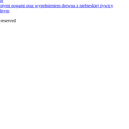
gn
ednym
s reserved