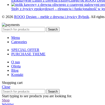
Ekskluzywne Lustro z Drewna Egzotycznego od ROOQ Desi
Stoły z żywicy epoksydowej – elegancja i funkcjonalność w j
© 2026
ROOQ Design – meble z drewna i żywicy Rybnik
. All right
Search
Menu
Categories
SPECIAL OFFER
PURCHASE THEME
O nas
Oferta
Blog
Kontakt
Shopping cart
Close
Search
Start typing to see products you are looking for.
Shop
Wishlist