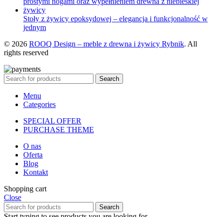
Stoły z żywicy epoksydowej – elegancja i funkcjonalność w
jednym
© 2026
ROOQ Design – meble z drewna i żywicy Rybnik
. All
rights reserved
Search
Menu
Categories
SPECIAL OFFER
PURCHASE THEME
O nas
Oferta
Blog
Kontakt
Shopping cart
Close
Search
Start typing to see products you are looking for.