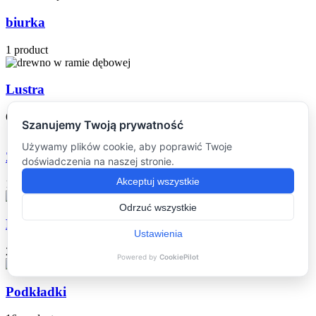
biurka
1 product
Lustra
6 products
Zegary ścienne
16 products
Deski do serwowania
2 products
Podkładki