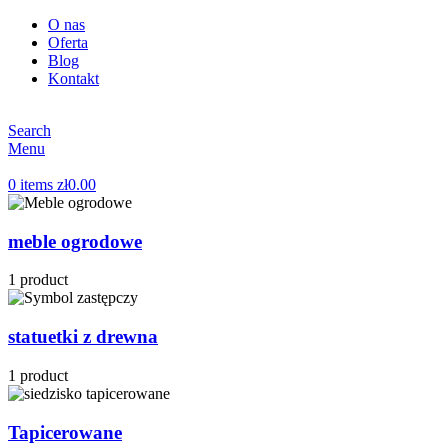
O nas
Oferta
Blog
Kontakt
Search
Menu
0
items
zł
0.00
meble ogrodowe
1 product
statuetki z drewna
1 product
Tapicerowane