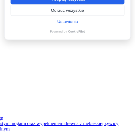
meble ogrodowe
zł
6,999.00
gn
ednym