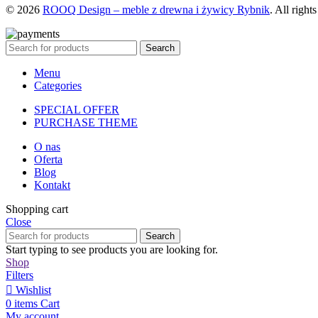
© 2026
ROOQ Design – meble z drewna i żywicy Rybnik
. All right
Search
Menu
Categories
SPECIAL OFFER
PURCHASE THEME
O nas
Oferta
Blog
Kontakt
Shopping cart
Close
Search
Start typing to see products you are looking for.
Shop
Filters
Wishlist
0
items
Cart
My account