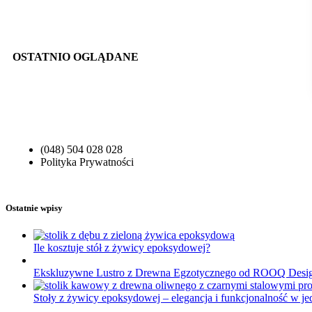
OSTATNIO OGLĄDANE
(048) 504 028 028
Polityka Prywatności
Ostatnie wpisy
Ile kosztuje stół z żywicy epoksydowej?
Ekskluzywne Lustro z Drewna Egzotycznego od ROOQ Desi
Stoły z żywicy epoksydowej – elegancja i funkcjonalność w j