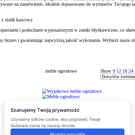
nywane na zamówienie, idealnie dopasowane do wymiarów Twojego ta
1 x stolik kawowy
 oparciami i poduchami wyposażonymi w zamki błyskawiczne, co ułatwi
ny biznes i gwarantując najwyższą jakość wykonania. Wybierz nasze m
meble ogrodowe
Show
9
12
18
24
Compare
Quick view
Add to wishlist
meble ogrodowe