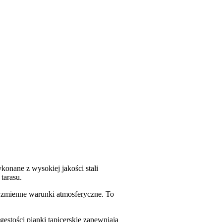
konane z wysokiej jakości stali
tarasu.
a zmienne warunki atmosferyczne. To
stości pianki tapicerskie zapewniają