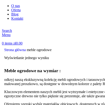
O nas
Oferta
Blog
Kontakt
Search
Menu
0
items
zł
0.00
Strona główna
meble ogrodowe
Wyświetlanie jednego wyniku
Meble ogrodowe na wymiar :
odkryj naszą ekskluzywną kolekcję mebli ogrodowych i tarasowych, 
malowanej proszkowo, są dostępne w dowolnym kolorze z palety R
Kluczowym elementem naszych mebli jest wytrzymałe i estetyczne 
egzotyczne drewno nie tylko pięknie się prezentuje, ale także gwar
Oferujemy szeroki wybór materiałów obiciowych, dostępnych w różn