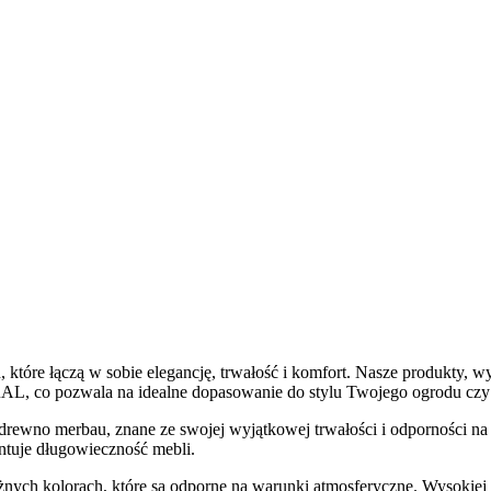
które łączą w sobie elegancję, trwałość i komfort. Nasze produkty, wy
AL, co pozwala na idealne dopasowanie do stylu Twojego ogrodu czy 
drewno merbau, znane ze swojej wyjątkowej trwałości i odporności n
antuje długowieczność mebli.
ych kolorach, które są odporne na warunki atmosferyczne. Wysokiej gę