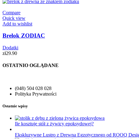
Compare
Quick view
Add to wishlist
Brelok ZODIAC
Dodatki
zł
29.90
OSTATNIO OGLĄDANE
(048) 504 028 028
Polityka Prywatności
Ostatnie wpisy
Ile kosztuje stół z żywicy epoksydowej?
Ekskluzywne Lustro z Drewna Egzotycznego od ROOQ Desi