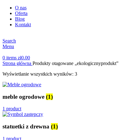
O nas
Oferta
Blog
Kontakt
Search
Menu
0
items
zł
0.00
Strona główna
Produkty otagowane „ekologicznyprodukt”
Wyświetlanie wszystkich wyników: 3
meble ogrodowe
(1)
1 product
statuetki z drewna
(1)
1 product