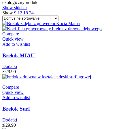
ekologicznyprodukt
Show sidebar
Show
9
12
18
24
Compare
Quick view
Add to wishlist
Brelok MIAU
Dodatki
zł
29.90
Compare
Quick view
Add to wishlist
Brelok Surf
Dodatki
zł
29.90