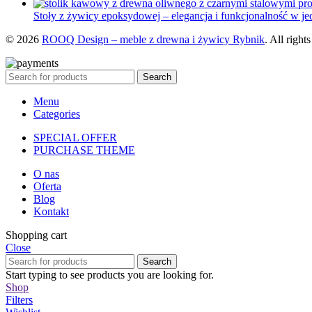
Stoły z żywicy epoksydowej – elegancja i funkcjonalność w j
© 2026
ROOQ Design – meble z drewna i żywicy Rybnik
. All right
Search
Menu
Categories
SPECIAL OFFER
PURCHASE THEME
O nas
Oferta
Blog
Kontakt
Shopping cart
Close
Search
Start typing to see products you are looking for.
Shop
Filters