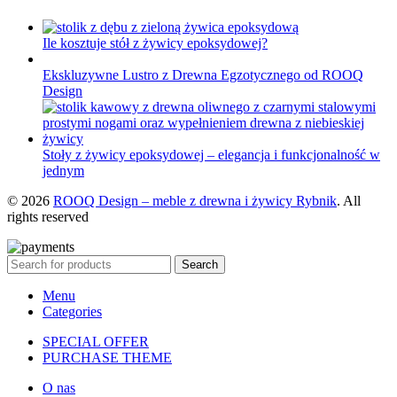
Ile kosztuje stół z żywicy epoksydowej?
Ekskluzywne Lustro z Drewna Egzotycznego od ROOQ
Design
Stoły z żywicy epoksydowej – elegancja i funkcjonalność w
jednym
© 2026
ROOQ Design – meble z drewna i żywicy Rybnik
. All
rights reserved
Search
Menu
Categories
SPECIAL OFFER
PURCHASE THEME
O nas