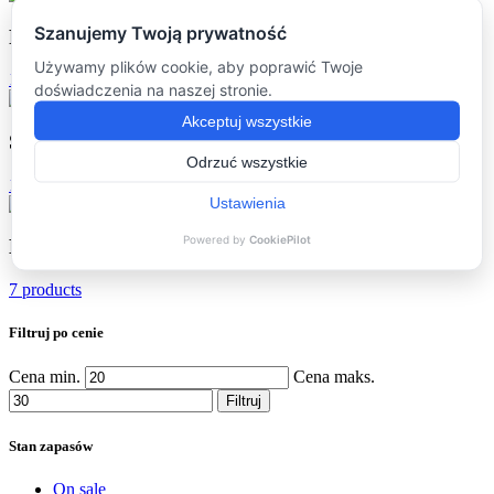
Podkładki
(16)
16 products
Stoliki kawowe
(16)
16 products
Dodatki
(7)
7 products
Filtruj po cenie
Cena min.
Cena maks.
Filtruj
Stan zapasów
On sale