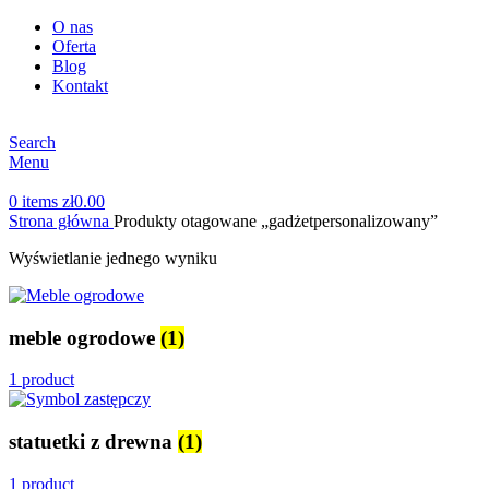
O nas
Oferta
Blog
Kontakt
Search
Menu
0
items
zł
0.00
Strona główna
Produkty otagowane „gadżetpersonalizowany”
Wyświetlanie jednego wyniku
meble ogrodowe
(1)
1 product
statuetki z drewna
(1)
1 product