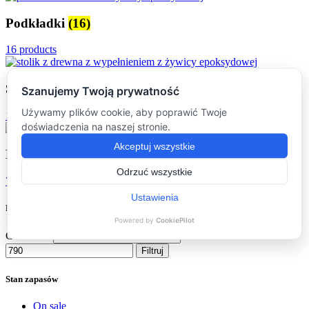
Podkładki
(16)
16 products
Stoliki kawowe
(16)
16 products
Dodatki
(7)
7 products
Filtruj po cenie
Cena min.
Cena maks.
Filtruj
Stan zapasów
On sale