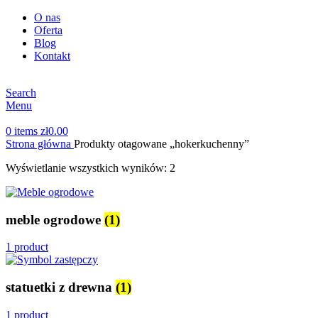
O nas
Oferta
Blog
Kontakt
Search
Menu
0
items
zł
0.00
Strona główna
Produkty otagowane „hokerkuchenny”
Wyświetlanie wszystkich wyników: 2
meble ogrodowe
(1)
1 product
statuetki z drewna
(1)
1 product