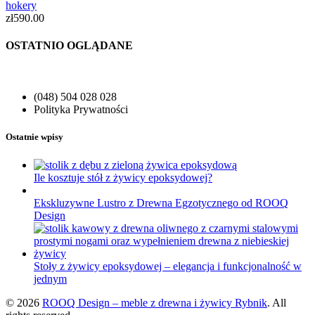
hokery
zł
590.00
OSTATNIO OGLĄDANE
(048) 504 028 028
Polityka Prywatności
Ostatnie wpisy
Ile kosztuje stół z żywicy epoksydowej?
Ekskluzywne Lustro z Drewna Egzotycznego od ROOQ
Design
Stoły z żywicy epoksydowej – elegancja i funkcjonalność w
jednym
© 2026
ROOQ Design – meble z drewna i żywicy Rybnik
. All