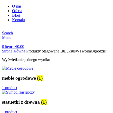
O nas
Oferta
Blog
Kontakt
Search
Menu
0
items
zł
0.00
Strona główna
Produkty otagowane „#LuksusWTwoimOgrodzie”
Wyświetlanie jednego wyniku
meble ogrodowe
(1)
1 product
statuetki z drewna
(1)
1 product