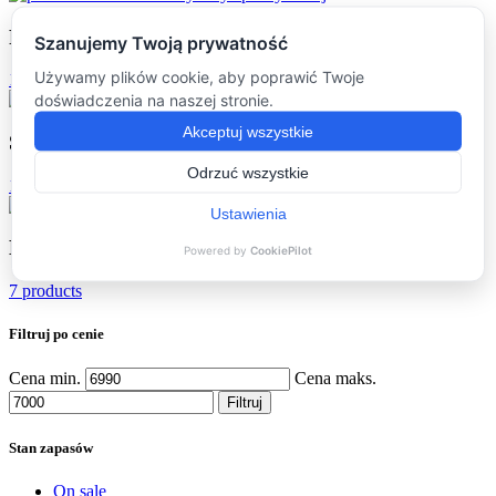
Podkładki
(16)
16 products
Stoliki kawowe
(16)
16 products
Dodatki
(7)
7 products
Filtruj po cenie
Cena min.
Cena maks.
Filtruj
Stan zapasów
On sale