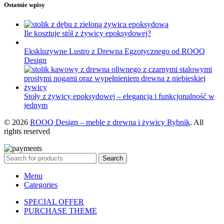
Ostatnie wpisy
Ile kosztuje stół z żywicy epoksydowej?
Ekskluzywne Lustro z Drewna Egzotycznego od ROOQ
Design
Stoły z żywicy epoksydowej – elegancja i funkcjonalność w
jednym
© 2026
ROOQ Design – meble z drewna i żywicy Rybnik
. All
rights reserved
Search
Menu
Categories
SPECIAL OFFER
PURCHASE THEME