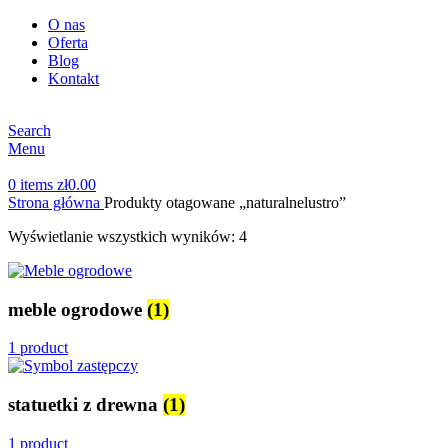
O nas
Oferta
Blog
Kontakt
Search
Menu
0
items
zł
0.00
Strona główna
Produkty otagowane „naturalnelustro”
Wyświetlanie wszystkich wyników: 4
meble ogrodowe
(1)
1 product
statuetki z drewna
(1)
1 product