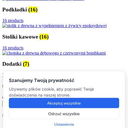
Podkładki
(16)
16 products
Stoliki kawowe
(16)
16 products
Dodatki
(7)
7 products
Filtruj po cenie
Cena min.
Cena maks.
Filtruj
Stan zapasów
On sale