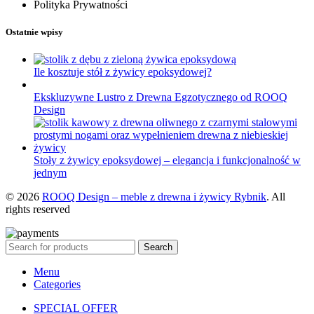
Polityka Prywatności
Ostatnie wpisy
Ile kosztuje stół z żywicy epoksydowej?
Ekskluzywne Lustro z Drewna Egzotycznego od ROOQ
Design
Stoły z żywicy epoksydowej – elegancja i funkcjonalność w
jednym
© 2026
ROOQ Design – meble z drewna i żywicy Rybnik
. All
rights reserved
Search
Menu
Categories
SPECIAL OFFER