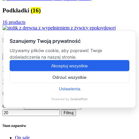
Podkładki
(16)
16 products
Stoliki kawowe
(16)
16 products
Dodatki
(7)
7 products
Filtruj po cenie
Cena min.
Cena maks.
Filtruj
Stan zapasów
On sale