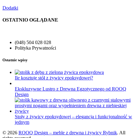
Dodatki
OSTATNIO OGLĄDANE
(048) 504 028 028
Polityka Prywatności
Ostatnie wpisy
Ile kosztuje stół z żywicy epoksydowej?
Ekskluzywne Lustro z Drewna Egzotycznego od ROOQ
Design
Stoły z żywicy epoksydowej – elegancja i funkcjonalność w
jednym
© 2026
ROOQ Design – meble z drewna i żywicy Rybnik
. All