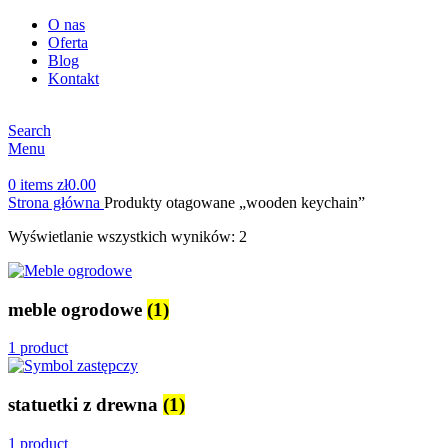
O nas
Oferta
Blog
Kontakt
Search
Menu
0
items
zł
0.00
Strona główna
Produkty otagowane „wooden keychain”
Wyświetlanie wszystkich wyników: 2
meble ogrodowe
(1)
1 product
statuetki z drewna
(1)
1 product