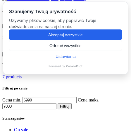
Podkładki
(16)
16 products
Stoliki kawowe
(16)
16 products
Dodatki
(7)
7 products
Filtruj po cenie
Cena min.
Cena maks.
Filtruj
Stan zapasów
On sale