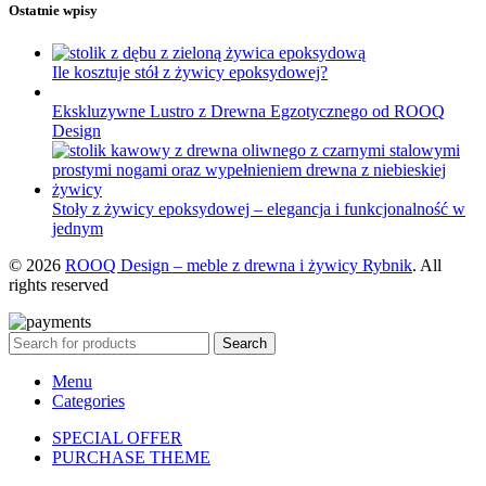
Ostatnie wpisy
Ile kosztuje stół z żywicy epoksydowej?
Ekskluzywne Lustro z Drewna Egzotycznego od ROOQ
Design
Stoły z żywicy epoksydowej – elegancja i funkcjonalność w
jednym
© 2026
ROOQ Design – meble z drewna i żywicy Rybnik
. All
rights reserved
Search
Menu
Categories
SPECIAL OFFER
PURCHASE THEME