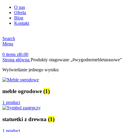
O nas
Oferta
Blog
Kontakt
Search
Menu
0
items
zł
0.00
Strona główna
Produkty otagowane „#wygodnemebletarasowe”
Wyświetlanie jednego wyniku
meble ogrodowe
(1)
1 product
statuetki z drewna
(1)
1 product