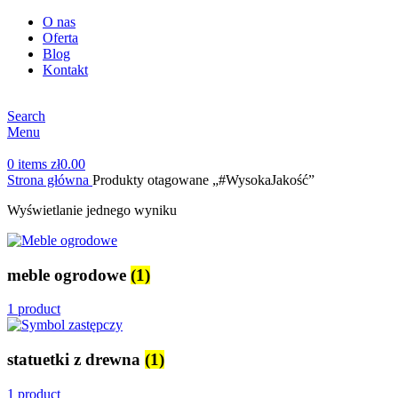
O nas
Oferta
Blog
Kontakt
Search
Menu
0
items
zł
0.00
Strona główna
Produkty otagowane „#WysokaJakość”
Wyświetlanie jednego wyniku
meble ogrodowe
(1)
1 product
statuetki z drewna
(1)
1 product