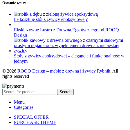
Ostatnie wpisy
Ile kosztuje stół z żywicy epoksydowej?
Ekskluzywne Lustro z Drewna Egzotycznego od ROOQ
Design
Stoły z żywicy epoksydowej – elegancja i funkcjonalność w
jednym
© 2026
ROOQ Design – meble z drewna i żywicy Rybnik
. All
rights reserved
Search
Menu
Categories
SPECIAL OFFER
PURCHASE THEME