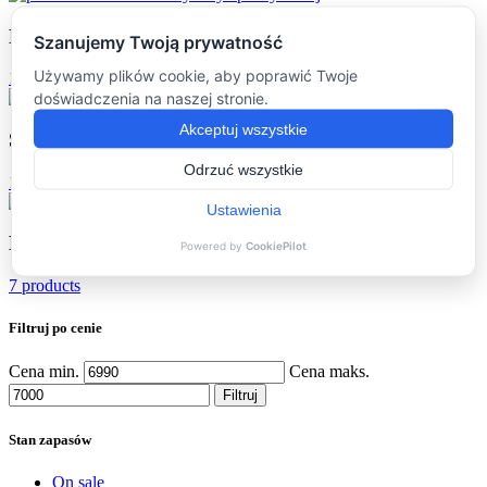
Podkładki
(16)
16 products
Stoliki kawowe
(16)
16 products
Dodatki
(7)
7 products
Filtruj po cenie
Cena min.
Cena maks.
Filtruj
Stan zapasów
On sale