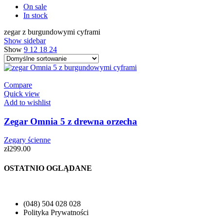
On sale
In stock
zegar z burgundowymi cyframi
Show sidebar
Show
9
12
18
24
Compare
Quick view
Add to wishlist
Zegar Omnia 5 z drewna orzecha
Zegary ścienne
zł
299.00
OSTATNIO OGLĄDANE
(048) 504 028 028
Polityka Prywatności