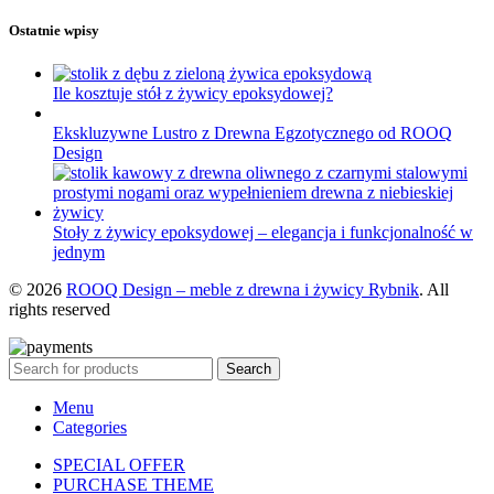
Ostatnie wpisy
Ile kosztuje stół z żywicy epoksydowej?
Ekskluzywne Lustro z Drewna Egzotycznego od ROOQ
Design
Stoły z żywicy epoksydowej – elegancja i funkcjonalność w
jednym
© 2026
ROOQ Design – meble z drewna i żywicy Rybnik
. All
rights reserved
Search
Menu
Categories
SPECIAL OFFER
PURCHASE THEME