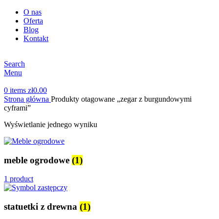
O nas
Oferta
Blog
Kontakt
Search
Menu
0
items
zł
0.00
Strona główna
Produkty otagowane „zegar z burgundowymi
cyframi”
Wyświetlanie jednego wyniku
meble ogrodowe
(1)
1 product
statuetki z drewna
(1)