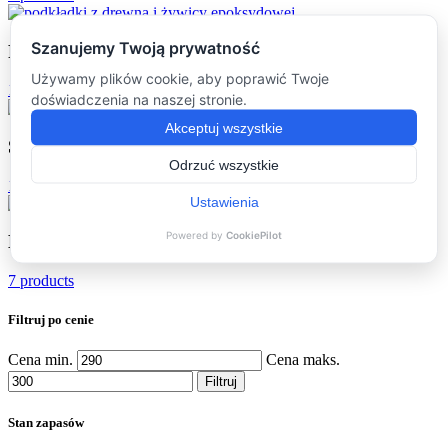
Podkładki
(16)
16 products
Stoliki kawowe
(16)
16 products
Dodatki
(7)
7 products
Filtruj po cenie
Cena min.
Cena maks.
Filtruj
Stan zapasów