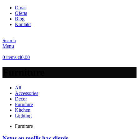
O nas
Oferta
Blog
Kontakt
Search
Menu
0
items
zł
0.00
Furniture
All
Accessories
Decor
Furniture
Kitchen
Lighting
Furniture
Netus eu mollis hac dignis