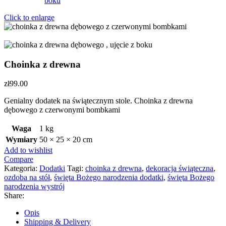
Click to enlarge
Choinka z drewna
zł
99.00
Genialny dodatek na świątecznym stole. Choinka z drewna
dębowego z czerwonymi bombkami
Waga
1 kg
Wymiary
50 × 25 × 20 cm
Add to wishlist
Compare
Kategoria:
Dodatki
Tagi:
choinka z drewna
,
dekoracja świąteczna
,
ozdoba na stół
,
święta Bożego narodzenia dodatki
,
święta Bożego
narodzenia wystrój
Share:
Opis
Shipping & Delivery