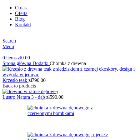
O nas
Oferta
Blog
Kontakt
Search
Menu
0
items
zł
0.00
Strona główna
Dodatki
Choinka z drewna
Krzesło teak
zł
790.00
Back to products
Lustro Natura 3 - dąb
zł
590.00