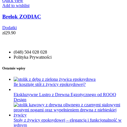
Quick view
Add to wishlist
Brelok ZODIAC
Dodatki
zł
29.90
(048) 504 028 028
Polityka Prywatności
Ostatnie wpisy
Ile kosztuje stół z żywicy epoksydowej?
Ekskluzywne Lustro z Drewna Egzotycznego od ROOQ
Design
Stoły z żywicy epoksydowej – elegancja i funkcjonalność w
jednym