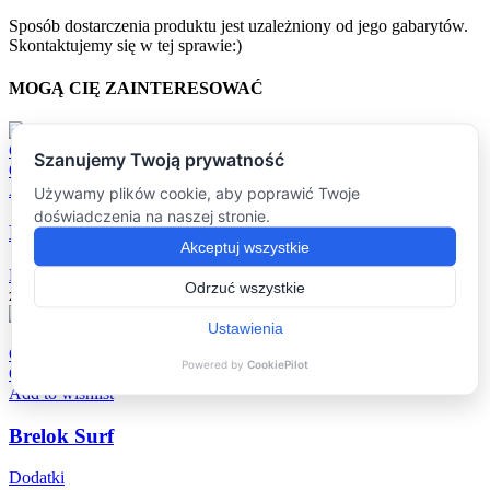
Sposób dostarczenia produktu jest uzależniony od jego gabarytów.
Skontaktujemy się w tej sprawie:)
MOGĄ CIĘ ZAINTERESOWAĆ
Compare
Quick view
Add to wishlist
Brelok Kyokushin
Dodatki
zł
29.90
Compare
Quick view
Add to wishlist
Brelok Surf
Dodatki