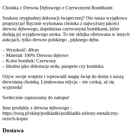
Choinka z Drewna Dębowego z Czerwonymi Bombkami
Szukasz oryginalnej dekoracji świątecznej? Oto nasza wyjątkowa
propozycja! Ręcznie wykonana choinka z najwyższej jakości
drewna dębowego, dopełniona czerwonymi bombkami, które
dodają jej wyjątkowego uroku. To nie sklejka oferowana w innych
aukcjach, tylko drewno polskiego , pięknego dębu.
– Wysokość: 40cm
– Materiał: 100% Drewno dębowe
– Kolor bombek: Czerwony
– Idealna jako dekoracja stołu, parapetu czy kominka.
Ożyw swoje wnętrze i wprowadź magię świąt do domu z naszą
drewnianą choinką. Limitowana edycja – nie czekaj, aż się
wyprzeda!
Serdecznie zapraszamy do zakupu!
Inne produkty z drewna dębowego :
https://rooq.pl/sklep/podkladki/podkladki-zielony-metaliczny-
orzech-kopia/
Dostawa