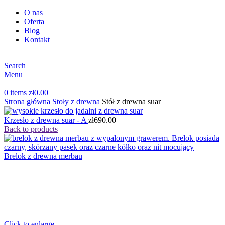
O nas
Oferta
Blog
Kontakt
Search
Menu
0
items
zł
0.00
Strona główna
Stoły z drewna
Stół z drewna suar
Krzesło z drewna suar - A
zł
690.00
Back to products
Brelok z drewna merbau
Click to enlarge