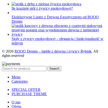
Ile kosztuje stół z żywicy epoksydowej?
Ekskluzywne Lustro z Drewna Egzotycznego od ROOQ
Design
Stoły z żywicy epoksydowej – elegancja i funkcjonalność w
jednym
© 2026
ROOQ Design – meble z drewna i żywicy Rybnik
. All
rights reserved
Search
Menu
Categories
SPECIAL OFFER
PURCHASE THEME
O nas
Oferta