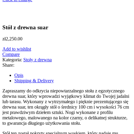
Stół z drewna suar
zł
2,250.00
Add to wishlist
Compare
Kategoria:
Stoły z drewna
Share:
Opis
Shipping & Delivery
Zapraszamy do odkrycia niepowtarzalnego stołu z egzotycznego
drewna suar, który wprowadzi wyjątkowy klimat do Twojej jadalni
lub tarasu. Wykonany z wytrzymałego i pięknie prezentującego się
drewna suar, ten okrągły stół o średnicy 100 cm i wysokości 76 cm
jest prawdziwym dziełem sztuki. Nogi wykonane z profilu
metalowego, malowanego na kolor czarny, o delikatnej strukturze,
to gwarancja długiego użytkowania stołu.
Stół ten został pokryty specjalnym woskiem, który nadaje mu