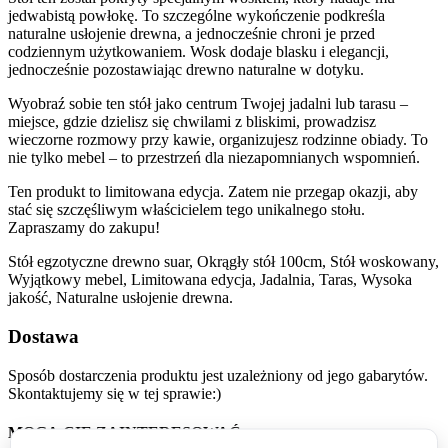
jedwabistą powłokę. To szczególne wykończenie podkreśla
naturalne usłojenie drewna, a jednocześnie chroni je przed
codziennym użytkowaniem. Wosk dodaje blasku i elegancji,
jednocześnie pozostawiając drewno naturalne w dotyku.
Wyobraź sobie ten stół jako centrum Twojej jadalni lub tarasu –
miejsce, gdzie dzielisz się chwilami z bliskimi, prowadzisz
wieczorne rozmowy przy kawie, organizujesz rodzinne obiady. To
nie tylko mebel – to przestrzeń dla niezapomnianych wspomnień.
Ten produkt to limitowana edycja. Zatem nie przegap okazji, aby
stać się szczęśliwym właścicielem tego unikalnego stołu.
Zapraszamy do zakupu!
Stół egzotyczne drewno suar, Okrągły stół 100cm, Stół woskowany,
Wyjątkowy mebel, Limitowana edycja, Jadalnia, Taras, Wysoka
jakość, Naturalne usłojenie drewna.
Dostawa
Sposób dostarczenia produktu jest uzależniony od jego gabarytów.
Skontaktujemy się w tej sprawie:)
MOGĄ CIĘ ZAINTERESOWAĆ