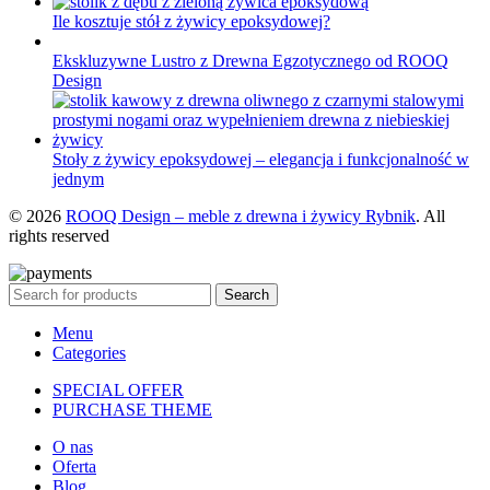
Ile kosztuje stół z żywicy epoksydowej?
Ekskluzywne Lustro z Drewna Egzotycznego od ROOQ
Design
Stoły z żywicy epoksydowej – elegancja i funkcjonalność w
jednym
© 2026
ROOQ Design – meble z drewna i żywicy Rybnik
. All
rights reserved
Search
Menu
Categories
SPECIAL OFFER
PURCHASE THEME
O nas
Oferta
Blog