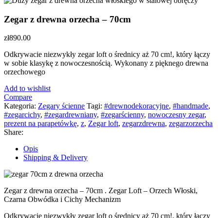
Zegar z drewna orzecha – 70cm
zł
890.00
Odkrywacie niezwykły zegar loft o średnicy aż 70 cm!, który łączy
w sobie klasykę z nowoczesnością. Wykonany z pięknego drewna
orzechowego
Add to wishlist
Compare
Kategoria:
Zegary ścienne
Tagi:
#drewnodekoracyjne
,
#handmade
,
#zegarcichy
,
#zegardrewniany
,
#zegarścienny
,
nowoczesny zegar
,
prezent na parapetówkę
,
z
,
Zegar loft
,
zegarzdrewna
,
zegarzorzecha
Share:
Opis
Shipping & Delivery
Zegar z drewna orzecha – 70cm . Zegar Loft – Orzech Włoski,
Czarna Obwódka i Cichy Mechanizm
Odkrywacie niezwykły zegar loft o średnicy aż 70 cm!, który łączy