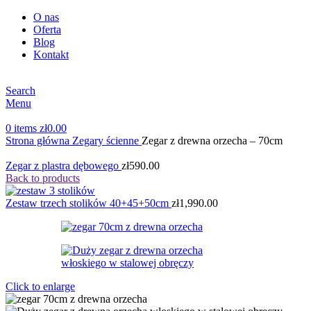
O nas
Oferta
Blog
Kontakt
Search
Menu
0
items
zł
0.00
Strona główna
Zegary ścienne
Zegar z drewna orzecha – 70cm
Zegar z plastra dębowego
zł
590.00
Back to products
Zestaw trzech stolików 40+45+50cm
zł
1,990.00
Click to enlarge