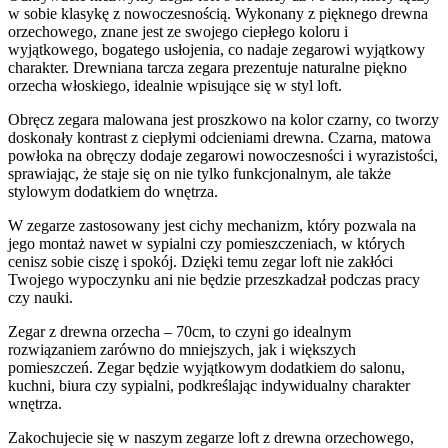
w sobie klasykę z nowoczesnością. Wykonany z pięknego drewna
orzechowego, znane jest ze swojego ciepłego koloru i
wyjątkowego, bogatego usłojenia, co nadaje zegarowi wyjątkowy
charakter. Drewniana tarcza zegara prezentuje naturalne piękno
orzecha włoskiego, idealnie wpisujące się w styl loft.
Obręcz zegara malowana jest proszkowo na kolor czarny, co tworzy
doskonały kontrast z ciepłymi odcieniami drewna. Czarna, matowa
powłoka na obręczy dodaje zegarowi nowoczesności i wyrazistości,
sprawiając, że staje się on nie tylko funkcjonalnym, ale także
stylowym dodatkiem do wnętrza.
W zegarze zastosowany jest cichy mechanizm, który pozwala na
jego montaż nawet w sypialni czy pomieszczeniach, w których
cenisz sobie ciszę i spokój. Dzięki temu zegar loft nie zakłóci
Twojego wypoczynku ani nie będzie przeszkadzał podczas pracy
czy nauki.
Zegar z drewna orzecha – 70cm, to czyni go idealnym
rozwiązaniem zarówno do mniejszych, jak i większych
pomieszczeń. Zegar będzie wyjątkowym dodatkiem do salonu,
kuchni, biura czy sypialni, podkreślając indywidualny charakter
wnętrza.
Zakochujecie się w naszym zegarze loft z drewna orzechowego,