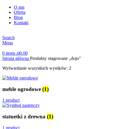
O nas
Oferta
Blog
Kontakt
Search
Menu
0
items
zł
0.00
Strona główna
Produkty otagowane „dojo”
Wyświetlanie wszystkich wyników: 2
meble ogrodowe
(1)
1 product
statuetki z drewna
(1)
1 product