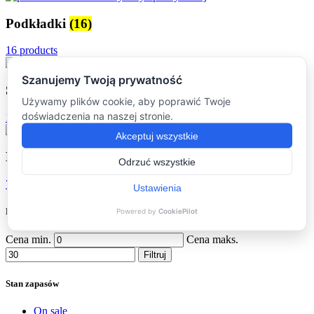
Podkładki
(16)
16 products
Stoliki kawowe
(16)
16 products
Dodatki
(7)
7 products
Filtruj po cenie
Cena min.
Cena maks.
Filtruj
Stan zapasów
On sale