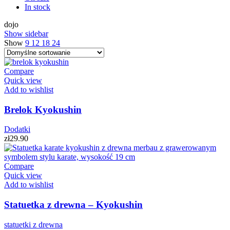
In stock
dojo
Show sidebar
Show
9
12
18
24
Compare
Quick view
Add to wishlist
Brelok Kyokushin
Dodatki
zł
29.90
Compare
Quick view
Add to wishlist
Statuetka z drewna – Kyokushin
statuetki z drewna