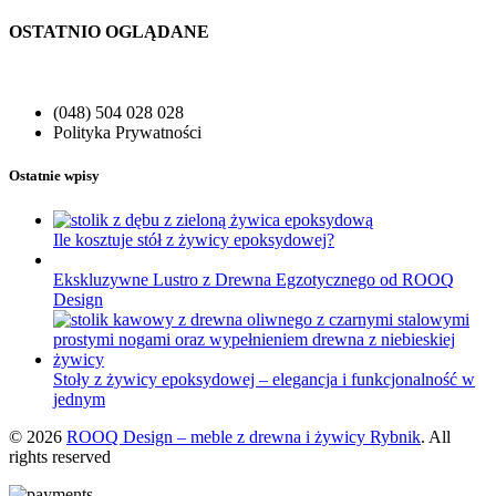
OSTATNIO OGLĄDANE
(048) 504 028 028
Polityka Prywatności
Ostatnie wpisy
Ile kosztuje stół z żywicy epoksydowej?
Ekskluzywne Lustro z Drewna Egzotycznego od ROOQ
Design
Stoły z żywicy epoksydowej – elegancja i funkcjonalność w
jednym
© 2026
ROOQ Design – meble z drewna i żywicy Rybnik
. All
rights reserved