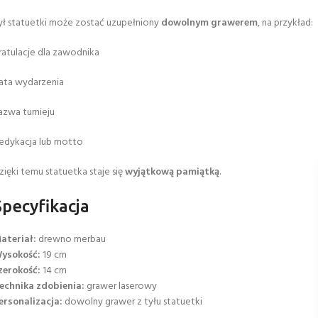
ył statuetki może zostać uzupełniony
dowolnym grawerem
, na przykład:
ratulacje dla zawodnika
ata wydarzenia
azwa turnieju
edykacja lub motto
zięki temu statuetka staje się
wyjątkową pamiątką
.
Specyfikacja
ateriał:
drewno merbau
ysokość:
19 cm
zerokość:
14 cm
echnika zdobienia:
grawer laserowy
ersonalizacja:
dowolny grawer z tyłu statuetki