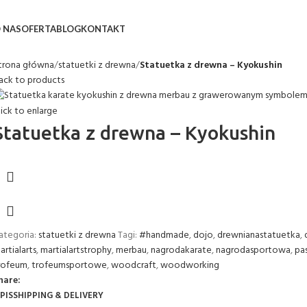
0
 NAS
OFERTA
BLOG
KONTAKT
trona główna
statuetki z drewna
Statuetka z drewna – Kyokushin
ack to products
lick to enlarge
Statuetka z drewna – Kyokushin
ategoria:
statuetki z drewna
Tagi:
#handmade
,
dojo
,
drewnianastatuetka
,
artialarts
,
martialartstrophy
,
merbau
,
nagrodakarate
,
nagrodasportowa
,
pa
rofeum
,
trofeumsportowe
,
woodcraft
,
woodworking
hare:
PIS
SHIPPING & DELIVERY