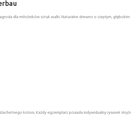
erbau
groda dla miłośników sztuk walki. Naturalne drewno o ciepłym, głębokim
szlachetnego koloru. Każdy egzemplarz posiada indywidualny rysunek słoj