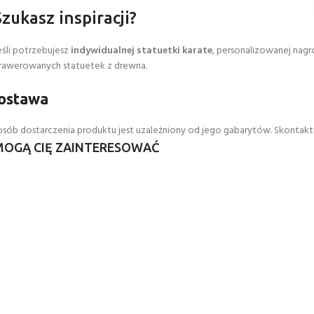
Szukasz inspiracji?
eśli potrzebujesz
indywidualnej statuetki karate
, personalizowanej nag
rawerowanych statuetek z drewna.
ostawa
sób dostarczenia produktu jest uzależniony od jego gabarytów. Skontaktu
MOGĄ CIĘ ZAINTERESOWAĆ