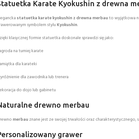
Statuetka Karate Kyokushin z drewna m
legancka
statuetka karate kyokushin z drewna merbau
to wyjątkowa na
rawerowanym symbolem stylu
Kyokushin
.
zięki klasycznej formie statuetka doskonale sprawdzi się jako:
agroda na turniej karate
amiątka dla karateki
yróżnienie dla zawodnika lub trenera
ekoracja do dojo lub gabinetu
Naturalne drewno merbau
rewno
merbau
znane jest ze swojej trwałości oraz charakterystycznego, 
Personalizowany grawer