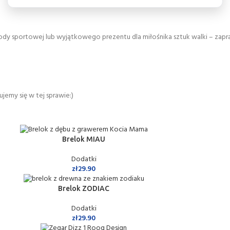
rody sportowej lub wyjątkowego prezentu dla miłośnika sztuk walki – zap
jemy się w tej sprawie:)
Brelok MIAU
Dodatki
zł
29.90
Brelok ZODIAC
Dodatki
zł
29.90