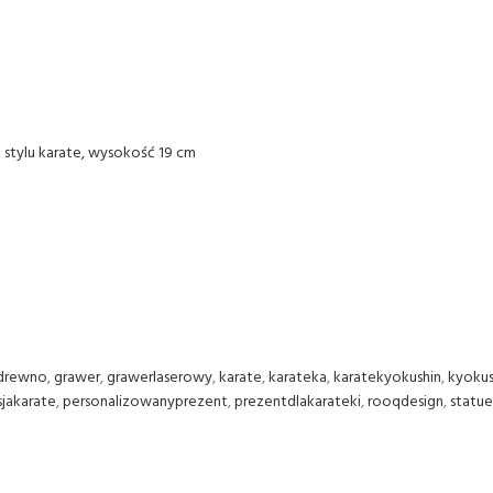
drewno
,
grawer
,
grawerlaserowy
,
karate
,
karateka
,
karatekyokushin
,
kyokus
sjakarate
,
personalizowanyprezent
,
prezentdlakarateki
,
rooqdesign
,
statu