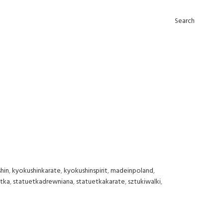
Search
hin
,
kyokushinkarate
,
kyokushinspirit
,
madeinpoland
,
etka
,
statuetkadrewniana
,
statuetkakarate
,
sztukiwalki
,