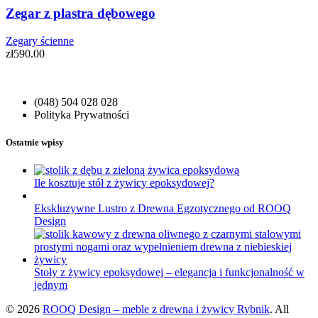
Zegar z plastra dębowego
Zegary ścienne
zł
590.00
(048) 504 028 028
Polityka Prywatności
Ostatnie wpisy
Ile kosztuje stół z żywicy epoksydowej?
Ekskluzywne Lustro z Drewna Egzotycznego od ROOQ
Design
Stoły z żywicy epoksydowej – elegancja i funkcjonalność w
jednym
© 2026
ROOQ Design – meble z drewna i żywicy Rybnik
. All