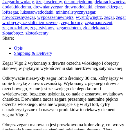
#zegardrewniany
,
#zegarścienny
,
dekoracjedomu
,
dekoracjewnetrz
,
dodatkidodomu
,
drewnianyzegar
,
drewnododatki
,
eleganckizegar
,
loftzegar
,
luksusowedodatki
,
minimalistycznyzegar
,
nowoczesnyzegar
,
wyposażeniewnętrz
,
wystrójwnętrz
,
zegar
,
zegar
w obręczy ze stali nierdzewnej
,
zegarluxury
,
zegarnaprezent
,
zegarozdobny
,
zegarstylowy
,
zegarzzłotem
,
złotadekoracja
,
złotaobręcz
,
złoteakcenty
Share:
Opis
Shipping & Delivery
Zegar Vigo 2 wykonany z drewna orzecha włoskiego i obręczy
stalowej w pięknym wykończeniu stali nierdzewnej, satynowanej
Odkrywacie niezwykły zegar loft o średnicy 30 cm, który łączy w
sobie klasykę z nowoczesnością. Wykonany z pięknego drewna
orzechowego, znane jest ze swojego ciepłego koloru i
wyjątkowego, bogatego usłojenia, co nadaje zegarowi wyjątkowy
charakter. Drewniana tarcza zegara prezentuje naturalne piękno
orzecha włoskiego, idealnie wpisujące się w styl loft, cyfry
charakterystyczne dla naszych produktów to ciekawy element
zegara Vigo 2
Obręcz zegara malowana jest proszkowo na kolor złoty, co tworzy
doskonałą kompozycję z ciepłymi odcieniami drewna. Złota,