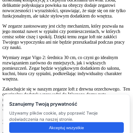
delikatnie połyskująca powłoka na obręczy dodaje zegarowi
nowoczesności i wyrazistości, sprawiając, że staje się on nie tylko
funkcjonalnym, ale także stylowym dodatkiem do wnętrza.
W zegarze zastosowany jest cichy mechanizm, który pozwala na
jego montaż nawet w sypialni czy pomieszczeniach, w których
cenisz sobie ciszę i spokój. Dzięki temu zegar loft nie zakłóci
Twojego wypoczynku ani nie będzie przeszkadzał podczas pracy
czy nauki.
Wymiary zegar Vigo 2: średnica 30 cm, co czyni go idealnym
rozwiązaniem zarówno do mniejszych, jak i większych
pomieszczeń. Zegar będzie wyjątkowym dodatkiem do salonu,
kuchni, biura czy sypialni, podkreślając indywidualny charakter
wnętrza.
Zakochajcie się w naszym zegarze loft z drewna orzechowego. Ten
oryginalny dodatek wprowadzi do Waszego domu nutę
nowoczesności i wyjątkowego designu, który będzie wspaniałym
uzupełnieniem Waszego wnętrza. Zamawiajcie już dziś i cieszcie się
wyjątkową jakością i stylem naszego zegara!
Dostawa