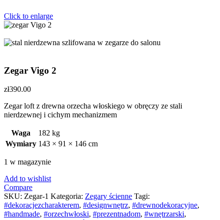
Click to enlarge
Zegar Vigo 2
zł
390.00
Zegar loft z drewna orzecha włoskiego w obręczy ze stali
nierdzewnej i cichym mechanizmem
Waga
182 kg
Wymiary
143 × 91 × 146 cm
1 w magazynie
Add to wishlist
Compare
SKU:
Zegar-1
Kategoria:
Zegary ścienne
Tagi:
#dekoracjezcharakterem
,
#designwnętrz
,
#drewnodekoracyjne
,
#handmade
,
#orzechwłoski
,
#prezentnadom
,
#wnętrzarski
,