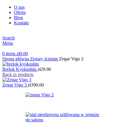
O nas
Oferta
Blog
Kontakt
Search
Menu
0
items
zł
0.00
Strona główna
Zegary ścienne
Zegar Vigo 2
Brelok Kyokushin
zł
29.90
Back to products
Zegar Vigo 3
zł
390.00