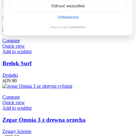
Sposób dostarczenia produktu jest uzależniony od jego gabarytów.
Skontaktujemy się w tej sprawie:)
MOGĄ CIĘ ZAINTERESOWAĆ
Compare
Quick view
Add to wishlist
Brelok Surf
Dodatki
zł
29.90
Compare
Quick view
Add to wishlist
Zegar Omnia 3 z drewna orzecha
Zegary ścienne