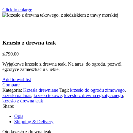
Click to enlarge
Krzesło z drewna teak
zł
790.00
Wyjątkowe krzesło z drewna teak. Na taras, do ogrodu, pozwól
egzotyce zamieszkać u Ciebie.
Add to wishlist
Compare
Kategoria:
Krzesła drewniane
Tagi:
krzesło do ogrodu zimowego
,
krzesło na taras
,
krzesło tekowe
,
krzesło z drewna egzotycznego
,
krzesło z drewna teak
Share:
Opis
Shipping & Delivery
Oto krzesło z drewna teak.