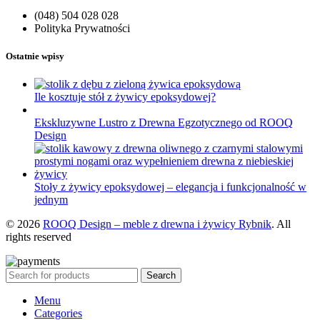
(048) 504 028 028
Polityka Prywatności
Ostatnie wpisy
Ile kosztuje stół z żywicy epoksydowej?
Ekskluzywne Lustro z Drewna Egzotycznego od ROOQ
Design
Stoły z żywicy epoksydowej – elegancja i funkcjonalność w
jednym
© 2026
ROOQ Design – meble z drewna i żywicy Rybnik
. All
rights reserved
Search
Menu
Categories