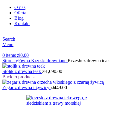
O nas
Oferta
Blog
Kontakt
Search
Menu
0
items
zł
0.00
Strona główna
Krzesła drewniane
Krzesło z drewna teak
Stolik z drewna teak
zł
1,690.00
Back to products
Zegar z drewna i żywicy
zł
449.00