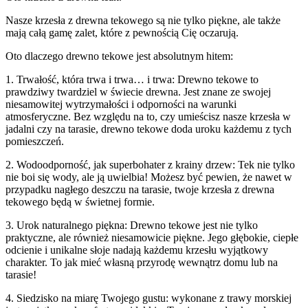
Nasze krzesła z drewna tekowego są nie tylko piękne, ale także
mają całą gamę zalet, które z pewnością Cię oczarują.
Oto dlaczego drewno tekowe jest absolutnym hitem:
1. Trwałość, która trwa i trwa… i trwa: Drewno tekowe to
prawdziwy twardziel w świecie drewna. Jest znane ze swojej
niesamowitej wytrzymałości i odporności na warunki
atmosferyczne. Bez względu na to, czy umieścisz nasze krzesła w
jadalni czy na tarasie, drewno tekowe doda uroku każdemu z tych
pomieszczeń.
2. Wodoodporność, jak superbohater z krainy drzew: Tek nie tylko
nie boi się wody, ale ją uwielbia! Możesz być pewien, że nawet w
przypadku nagłego deszczu na tarasie, twoje krzesła z drewna
tekowego będą w świetnej formie.
3. Urok naturalnego piękna: Drewno tekowe jest nie tylko
praktyczne, ale również niesamowicie piękne. Jego głębokie, ciepłe
odcienie i unikalne słoje nadają każdemu krzesłu wyjątkowy
charakter. To jak mieć własną przyrodę wewnątrz domu lub na
tarasie!
4. Siedzisko na miarę Twojego gustu: wykonane z trawy morskiej