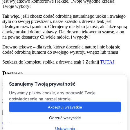
jest wyjatkowo komfortowe i lekkie. Twoje wygodne krzesła,
Twoje wybory!
Tak więc, jeśli chcesz dodać odrobinę naturalnego uroku i trwałego
stylu do swojej przestrzeni, nasze krzesło z drewna teak jest
idealnym rozwiązaniem. Oferujemy nie tylko jakość, ale także sporą
dawkę uroku i dobrej zabawy. Daj drewnu tekowemu szansę, a on
na pewno dostarczy Ci wiele radości i wygody!
Drewno tekowe – dla tych, którzy doceniają naturę i nie boją się
dodać odrobinę humoru do swojego wystroju wnętrz lub tarasu
Szukasz do kompletu stolika z drewna teak ? Zerknij
TUTAJ
Dostawa
Sposób dostarczenia produktu jest uzależniony od jego gabarytów.
Skontaktujemy się w tej sprawie:)
MOGĄ CIĘ ZAINTERESOWAĆ
Compare
Quick view