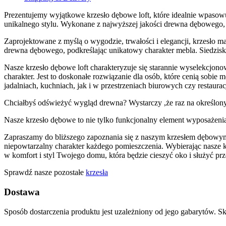
Prezentujemy wyjątkowe krzesło dębowe loft, które idealnie wpasowu
unikalnego stylu. Wykonane z najwyższej jakości drewna dębowego, 
Zaprojektowane z myślą o wygodzie, trwałości i elegancji, krzesło ma
drewna dębowego, podkreślając unikatowy charakter mebla. Siedzi
Nasze krzesło dębowe loft charakteryzuje się starannie wyselekcjon
charakter. Jest to doskonałe rozwiązanie dla osób, które cenią sob
jadalniach, kuchniach, jak i w przestrzeniach biurowych czy restaura
Chciałbyś odświeżyć wygląd drewna? Wystarczy ,że raz na określony
Nasze krzesło dębowe to nie tylko funkcjonalny element wyposażenia 
Zapraszamy do bliższego zapoznania się z naszym krzesłem dębowym l
niepowtarzalny charakter każdego pomieszczenia. Wybierając nasze kr
w komfort i styl Twojego domu, która będzie cieszyć oko i służyć prze
Sprawdź nasze pozostałe
krzesła
Dostawa
Sposób dostarczenia produktu jest uzależniony od jego gabarytów. Sk