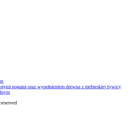
gn
ednym
s reserved