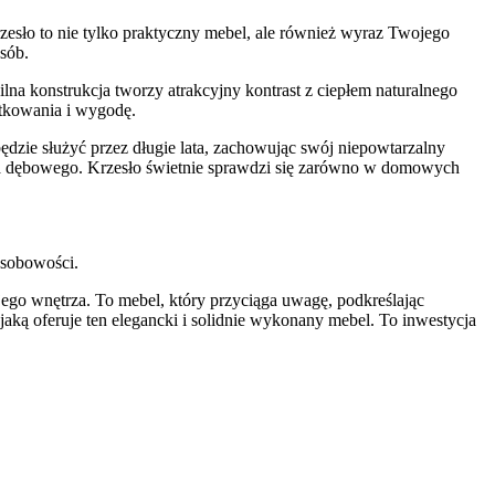
zesło to nie tylko praktyczny mebel, ale również wyraz Twojego
sób.
ilna konstrukcja tworzy atrakcyjny kontrast z ciepłem naturalnego
tkowania i wygodę.
dzie służyć przez długie lata, zachowując swój niepowtarzalny
rewna dębowego. Krzesło świetnie sprawdzi się zarówno w domowych
osobowości.
ego wnętrza. To mebel, który przyciąga uwagę, podkreślając
aką oferuje ten elegancki i solidnie wykonany mebel. To inwestycja