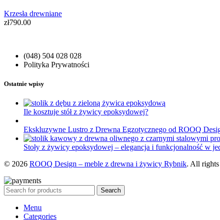
Krzesła drewniane
zł
790.00
(048) 504 028 028
Polityka Prywatności
Ostatnie wpisy
Ile kosztuje stół z żywicy epoksydowej?
Ekskluzywne Lustro z Drewna Egzotycznego od ROOQ Desi
Stoły z żywicy epoksydowej – elegancja i funkcjonalność w j
© 2026
ROOQ Design – meble z drewna i żywicy Rybnik
. All right
Search
Menu
Categories