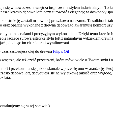
je się w nowoczesne wnętrza inspirowane stylem industrialnym. To kr
nasze krzesło dębowe loft łączy surowość i elegancję w doskonały spo
 konstrukcję ze stali malowanej proszkowo na czarno. Ta solidna i stab
sko oraz oparcie wykonane z drewna dębowego gwarantują komfort uży
owanymi materiałami i precyzyjnym wykonaniem. Dzięki temu krzesło bę
ie meble łączące surową estetykę stylu loft z naturalnym wdziękiem d
cjach, dodając im charakteru i wyrafinowania.
 czas zastosujesz olej do drewna
Filip’s Oil
wnętrza, ale też część przestrzeni, która mówi wiele o Twoim stylu i 
oft i przekonania się, jak doskonale wpisze się ono w aranżację Twoj
zesło dębowe loft, decydujesz się na wyjątkową jakość oraz wygodę, j
z lata.
ontaktujemy się w tej sprawie:)