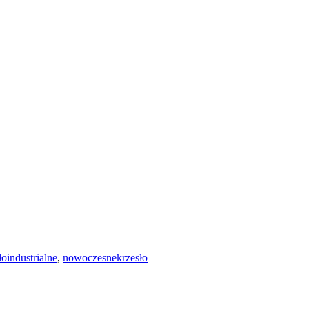
łoindustrialne
,
nowoczesnekrzesło