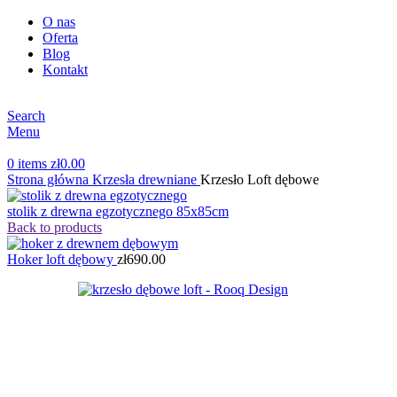
O nas
Oferta
Blog
Kontakt
Search
Menu
0
items
zł
0.00
Strona główna
Krzesła drewniane
Krzesło Loft dębowe
stolik z drewna egzotycznego 85x85cm
Back to products
Hoker loft dębowy
zł
690.00