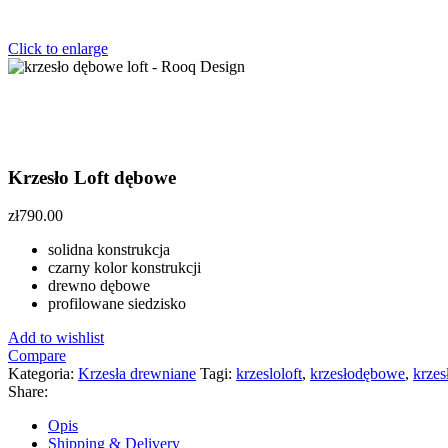
Click to enlarge
Krzesło Loft dębowe
zł
790.00
solidna konstrukcja
czarny kolor konstrukcji
drewno dębowe
profilowane siedzisko
Add to wishlist
Compare
Kategoria:
Krzesła drewniane
Tagi:
krzesloloft
,
krzesłodębowe
,
krzes
Share:
Opis
Shipping & Delivery