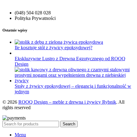
(048) 504 028 028
Polityka Prywatności
Ostatnie wpisy
Ile kosztuje stół z żywicy epoksydowej?
Ekskluzywne Lustro z Drewna Egzotycznego od ROOQ
Design
Stoły z żywicy epoksydowej – elegancja i funkcjonalność w
jednym
© 2026
ROOQ Design – meble z drewna i żywicy Rybnik
. All
rights reserved
Search
Menu