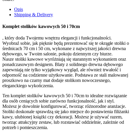
Opis
Shipping & Delivery
Komplet stolików kawowych 50 i 70cm
, który doda Twojemu wnętrzu elegancji i funkcjonalności.
Wyobraź sobie, jak pięknie będą prezentować się te okrągłe stoliki o
średnicach 70 cm i 50 cm, wykonane z najwyższej jakości drewna
dębowego, w Twoim salonie, pokoju dziennym czy biurze.
Nasze stoliki kawowe wyróżniają się starannym wykonaniem oraz
ponadczasowym designem. Blaty z solidnego drewna dębowego
zapewniają nie tylko wyjątkowy wygląd, ale również trwałość i
odporność na codzienne użytkowanie. Podstawa ze stali malowanej
proszkowo na czarny mat dodaje stolikom nowoczesnego,
eleganckiego wykończenia.
Ten komplet stolików kawowych 50 i 70cm to idealne rozwiązanie
dla osób ceniących sobie zarówno funkcjonalność, jak i styl.
Możesz je dowolnie konfigurować, tworząc różnorodne aranżacje.
Stoliki doskonale sprawdzą się jako miejsce do postawienia filiżanki
kawy, ulubionej książki czy dekoracji. Możesz je używać razem,
tworząc atrakcyjny zestaw, lub rozstawiać oddzielnie, zależnie od
potrzeb i pomieszczenia.