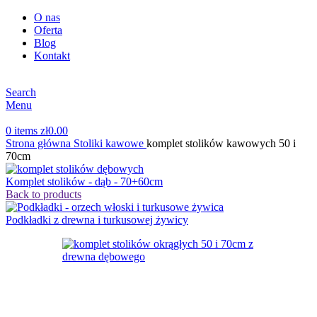
O nas
Oferta
Blog
Kontakt
Search
Menu
0
items
zł
0.00
Strona główna
Stoliki kawowe
komplet stolików kawowych 50 i
70cm
Komplet stolików - dąb - 70+60cm
Back to products
Podkładki z drewna i turkusowej żywicy