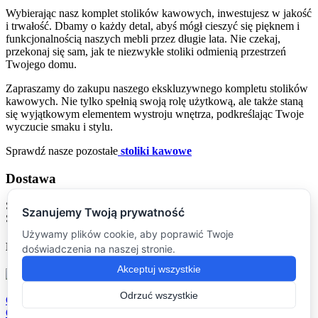
Wybierając nasz komplet stolików kawowych, inwestujesz w jakość
i trwałość. Dbamy o każdy detal, abyś mógł cieszyć się pięknem i
funkcjonalnością naszych mebli przez długie lata. Nie czekaj,
przekonaj się sam, jak te niezwykłe stoliki odmienią przestrzeń
Twojego domu.
Zapraszamy do zakupu naszego ekskluzywnego kompletu stolików
kawowych. Nie tylko spełnią swoją rolę użytkową, ale także staną
się wyjątkowym elementem wystroju wnętrza, podkreślając Twoje
wyczucie smaku i stylu.
Sprawdź nasze pozostałe
stoliki kawowe
Dostawa
Sposób dostarczenia produktu jest uzależniony od jego gabarytów.
Skontaktujemy się w tej sprawie:)
MOGĄ CIĘ ZAINTERESOWAĆ
Compare
Quick view