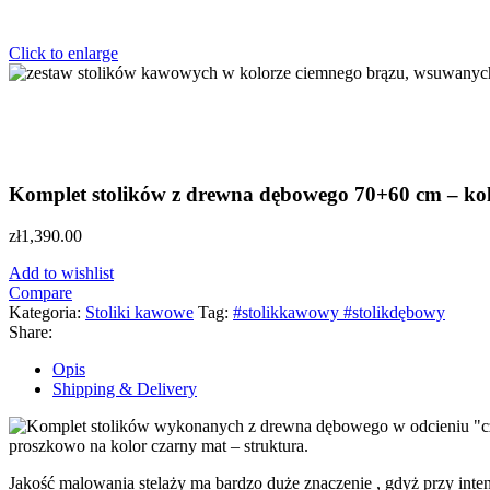
Click to enlarge
Komplet stolików z drewna dębowego 70+60 cm – ko
zł
1,390.00
Add to wishlist
Compare
Kategoria:
Stoliki kawowe
Tag:
#stolikkawowy #stolikdębowy
Share:
Opis
Shipping & Delivery
proszkowo na kolor czarny mat – struktura.
Jakość malowania stelaży ma bardzo duże znaczenie , gdyż przy int