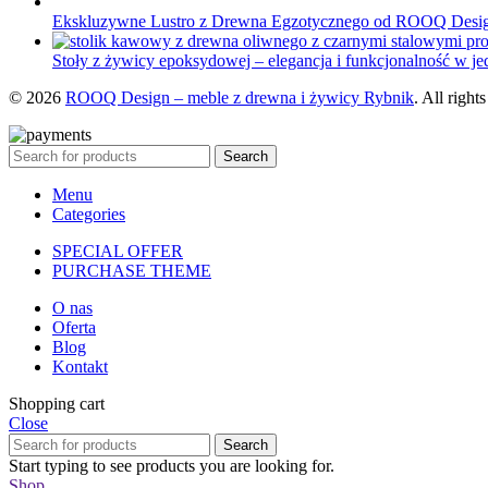
Ekskluzywne Lustro z Drewna Egzotycznego od ROOQ Desi
Stoły z żywicy epoksydowej – elegancja i funkcjonalność w j
© 2026
ROOQ Design – meble z drewna i żywicy Rybnik
. All right
Search
Menu
Categories
SPECIAL OFFER
PURCHASE THEME
O nas
Oferta
Blog
Kontakt
Shopping cart
Close
Search
Start typing to see products you are looking for.
Shop