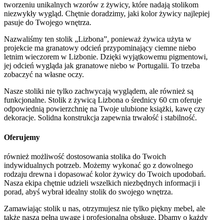
tworzeniu unikalnych wzorów z żywicy, które nadają stolikom
niezwykły wygląd. Chętnie doradzimy, jaki kolor żywicy najlepiej
pasuje do Twojego wnętrza.
Nazwaliśmy ten stolik „Lizbona”, ponieważ żywica użyta w
projekcie ma granatowy odcień przypominający ciemne niebo
letnim wieczorem w Lizbonie. Dzięki wyjątkowemu pigmentowi,
jej odcień wygląda jak granatowe niebo w Portugalii. To trzeba
zobaczyć na własne oczy.
Nasze stoliki nie tylko zachwycają wyglądem, ale również są
funkcjonalne. Stolik z żywicą Lizbona o średnicy 60 cm oferuje
odpowiednią powierzchnię na Twoje ulubione książki, kawę czy
dekoracje. Solidna konstrukcja zapewnia trwałość i stabilność.
Oferujemy
również możliwość dostosowania stolika do Twoich
indywidualnych potrzeb. Możemy wykonać go z dowolnego
rodzaju drewna i dopasować kolor żywicy do Twoich upodobań.
Nasza ekipa chętnie udzieli wszelkich niezbędnych informacji i
porad, abyś wybrał idealny stolik do swojego wnętrza.
Zamawiając stolik u nas, otrzymujesz nie tylko piękny mebel, ale
także naszą pełną uwagę i profesjonalną obsługę. Dbamy o każdy