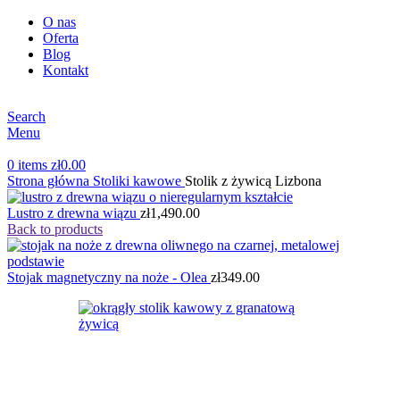
O nas
Oferta
Blog
Kontakt
Search
Menu
0
items
zł
0.00
Strona główna
Stoliki kawowe
Stolik z żywicą Lizbona
Lustro z drewna wiązu
zł
1,490.00
Back to products
Stojak magnetyczny na noże - Olea
zł
349.00