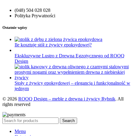
(048) 504 028 028
Polityka Prywatności
Ostatnie wpisy
Ile kosztuje stół z żywicy epoksydowej?
Ekskluzywne Lustro z Drewna Egzotycznego od ROOQ
Design
Stoły z żywicy epoksydowej – elegancja i funkcjonalność w
jednym
© 2026
ROOQ Design – meble z drewna i żywicy Rybnik
. All
rights reserved
Search
Menu