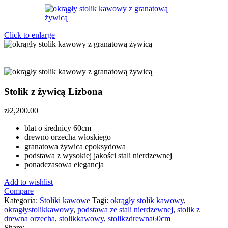
Click to enlarge
Stolik z żywicą Lizbona
zł
2,200.00
blat o średnicy 60cm
drewno orzecha włoskiego
granatowa żywica epoksydowa
podstawa z wysokiej jakości stali nierdzewnej
ponadczasowa elegancja
Add to wishlist
Compare
Kategoria:
Stoliki kawowe
Tagi:
okrągły stolik kawowy
,
okragłystolikkawowy
,
podstawa ze stali nierdzewnej
,
stolik z
drewna orzecha
,
stolikkawowy
,
stolikzdrewna60cm
Share: