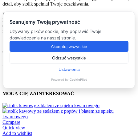
detal, aby stolik spełniał Twoje oczekiwania.
Podoba Ci się nasz stolik z żywicą Lizbona? Zapraszamy do
kontaktu i skorzystania z naszych usług. Razem stworzymy idealny
stolik dla Ciebie, który będzie ozdobą Twojego domu i
funkcjonalnym meblem na wiele lat.
Sprawdź nasze pozostałe
stoliki kawowe
.
Chcesz być na bieżąco? Zajrzyj na nasz profil na
Facebooku
.
Dostawa
Sposób dostarczenia produktu jest uzależniony od jego gabarytów.
Skontaktujemy się w tej sprawie:)
MOGĄ CIĘ ZAINTERESOWAĆ
Compare
Quick view
Add to wishlist